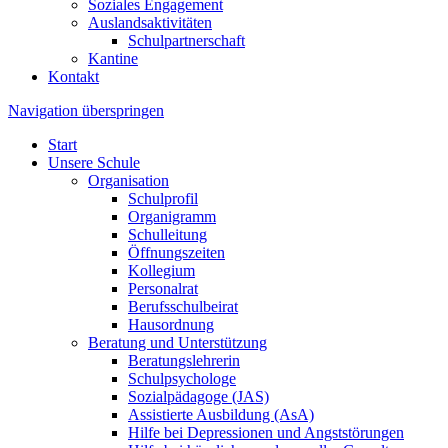
Soziales Engagement
Auslandsaktivitäten
Schulpartnerschaft
Kantine
Kontakt
Navigation überspringen
Start
Unsere Schule
Organisation
Schulprofil
Organigramm
Schulleitung
Öffnungszeiten
Kollegium
Personalrat
Berufsschulbeirat
Hausordnung
Beratung und Unterstützung
Beratungslehrerin
Schulpsychologe
Sozialpädagoge (JAS)
Assistierte Ausbildung (AsA)
Hilfe bei Depressionen und Angststörungen