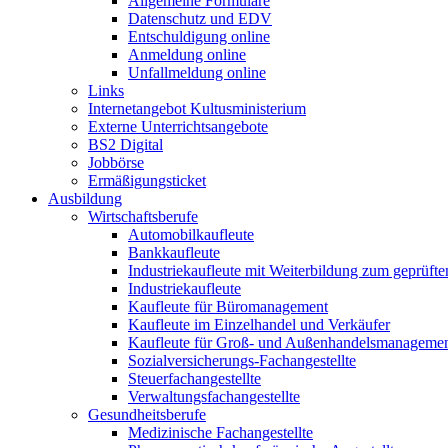
Allgemeine Formulare
Datenschutz und EDV
Entschuldigung online
Anmeldung online
Unfallmeldung online
Links
Internetangebot Kultusministerium
Externe Unterrichtsangebote
BS2 Digital
Jobbörse
Ermäßigungsticket
Ausbildung
Wirtschaftsberufe
Automobilkaufleute
Bankkaufleute
Industriekaufleute mit Weiterbildung zum geprüft
Industriekaufleute
Kaufleute für Büromanagement
Kaufleute im Einzelhandel und Verkäufer
Kaufleute für Groß- und Außenhandelsmanageme
Sozialversicherungs-Fachangestellte
Steuerfachangestellte
Verwaltungsfachangestellte
Gesundheitsberufe
Medizinische Fachangestellte