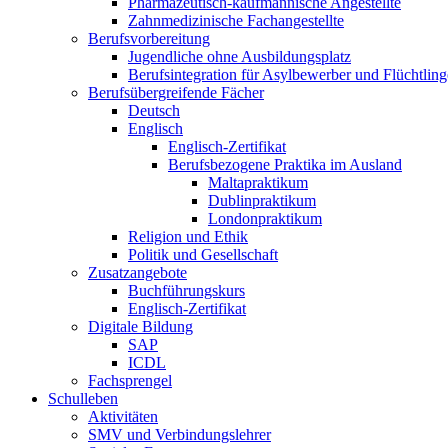
Pharmazeutisch-kaufmännische Angestellte
Zahnmedizinische Fachangestellte
Berufsvorbereitung
Jugendliche ohne Ausbildungsplatz
Berufsintegration für Asylbewerber und Flüchtling
Berufsübergreifende Fächer
Deutsch
Englisch
Englisch-Zertifikat
Berufsbezogene Praktika im Ausland
Maltapraktikum
Dublinpraktikum
Londonpraktikum
Religion und Ethik
Politik und Gesellschaft
Zusatzangebote
Buchführungskurs
Englisch-Zertifikat
Digitale Bildung
SAP
ICDL
Fachsprengel
Schulleben
Aktivitäten
SMV und Verbindungslehrer