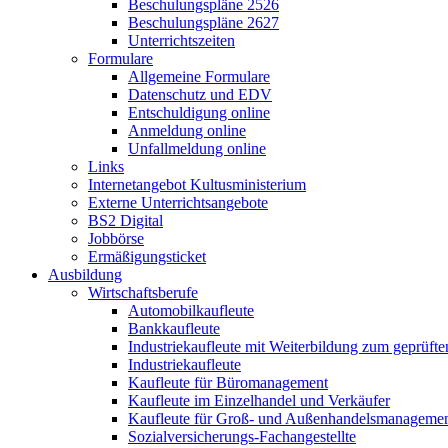
Beschulungspläne 2526
Beschulungspläne 2627
Unterrichtszeiten
Formulare
Allgemeine Formulare
Datenschutz und EDV
Entschuldigung online
Anmeldung online
Unfallmeldung online
Links
Internetangebot Kultusministerium
Externe Unterrichtsangebote
BS2 Digital
Jobbörse
Ermäßigungsticket
Ausbildung
Wirtschaftsberufe
Automobilkaufleute
Bankkaufleute
Industriekaufleute mit Weiterbildung zum geprüft
Industriekaufleute
Kaufleute für Büromanagement
Kaufleute im Einzelhandel und Verkäufer
Kaufleute für Groß- und Außenhandelsmanageme
Sozialversicherungs-Fachangestellte