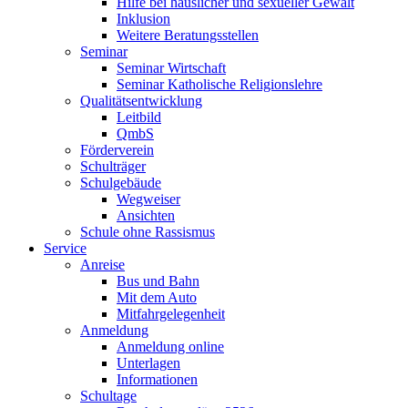
Hilfe bei häuslicher und sexueller Gewalt
Inklusion
Weitere Beratungsstellen
Seminar
Seminar Wirtschaft
Seminar Katholische Religionslehre
Qualitätsentwicklung
Leitbild
QmbS
Förderverein
Schulträger
Schulgebäude
Wegweiser
Ansichten
Schule ohne Rassismus
Service
Anreise
Bus und Bahn
Mit dem Auto
Mitfahrgelegenheit
Anmeldung
Anmeldung online
Unterlagen
Informationen
Schultage