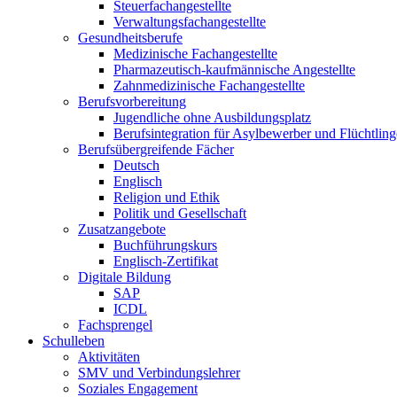
Steuerfachangestellte
Verwaltungsfachangestellte
Gesundheitsberufe
Medizinische Fachangestellte
Pharmazeutisch-kaufmännische Angestellte
Zahnmedizinische Fachangestellte
Berufsvorbereitung
Jugendliche ohne Ausbildungsplatz
Berufsintegration für Asylbewerber und Flüchtling
Berufsübergreifende Fächer
Deutsch
Englisch
Religion und Ethik
Politik und Gesellschaft
Zusatzangebote
Buchführungskurs
Englisch-Zertifikat
Digitale Bildung
SAP
ICDL
Fachsprengel
Schulleben
Aktivitäten
SMV und Verbindungslehrer
Soziales Engagement