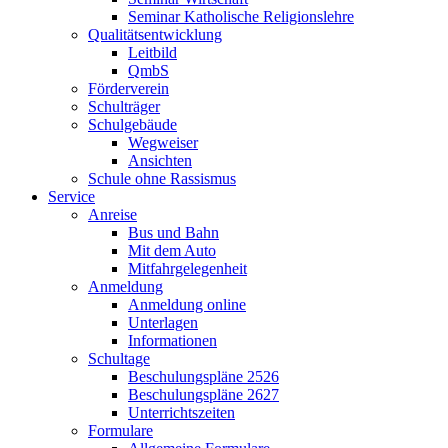
Seminar Katholische Religionslehre
Qualitätsentwicklung
Leitbild
QmbS
Förderverein
Schulträger
Schulgebäude
Wegweiser
Ansichten
Schule ohne Rassismus
Service
Anreise
Bus und Bahn
Mit dem Auto
Mitfahrgelegenheit
Anmeldung
Anmeldung online
Unterlagen
Informationen
Schultage
Beschulungspläne 2526
Beschulungspläne 2627
Unterrichtszeiten
Formulare