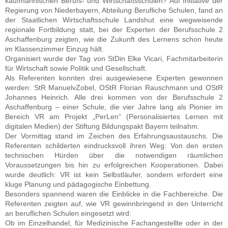
kaufmännischen Berufs- und Wirtschaftsschulen? Auf Initiative der
Regierung von Niederbayern, Abteilung Berufliche Schulen, fand an
der Staatlichen Wirtschaftsschule Landshut eine wegweisende
regionale Fortbildung statt, bei der Experten der Berufsschule 2
Aschaffenburg zeigten, wie die Zukunft des Lernens schon heute
im Klassenzimmer Einzug hält.
Organisiert wurde der Tag von StDin Elke Vicari, Fachmitarbeiterin
für Wirtschaft sowie Politik und Gesellschaft.
Als Referenten konnten drei ausgewiesene Experten gewonnen
werden: StR ManuelvZobel, OStR Florian Rauschmann und OStR
Johannes Heinrich. Alle drei kommen von der Berufsschule 2
Aschaffenburg – einer Schule, die vier Jahre lang als Pionier im
Bereich VR am Projekt „PerLen“ (Personalisiertes Lernen mit
digitalen Medien) der Stiftung Bildungspakt Bayern teilnahm.
Der Vormittag stand im Zeichen des Erfahrungsaustauschs. Die
Referenten schilderten eindrucksvoll ihren Weg: Von den ersten
technischen Hürden über die notwendigen räumlichen
Voraussetzungen bis hin zu erfolgreichen Kooperationen. Dabei
wurde deutlich: VR ist kein Selbstläufer, sondern erfordert eine
kluge Planung und pädagogische Einbettung.
Besonders spannend waren die Einblicke in die Fachbereiche. Die
Referenten zeigten auf, wie VR gewinnbringend in den Unterricht
an beruflichen Schulen eingesetzt wird:
Ob im Einzelhandel, für Medizinische Fachangestellte oder in der