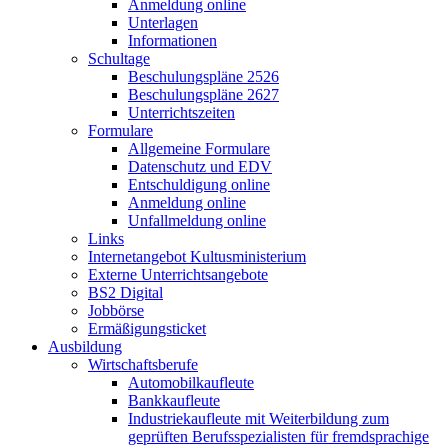
Anmeldung online
Unterlagen
Informationen
Schultage
Beschulungspläne 2526
Beschulungspläne 2627
Unterrichtszeiten
Formulare
Allgemeine Formulare
Datenschutz und EDV
Entschuldigung online
Anmeldung online
Unfallmeldung online
Links
Internetangebot Kultusministerium
Externe Unterrichtsangebote
BS2 Digital
Jobbörse
Ermäßigungsticket
Ausbildung
Wirtschaftsberufe
Automobilkaufleute
Bankkaufleute
Industriekaufleute mit Weiterbildung zum
geprüften Berufsspezialisten für fremdsprachige