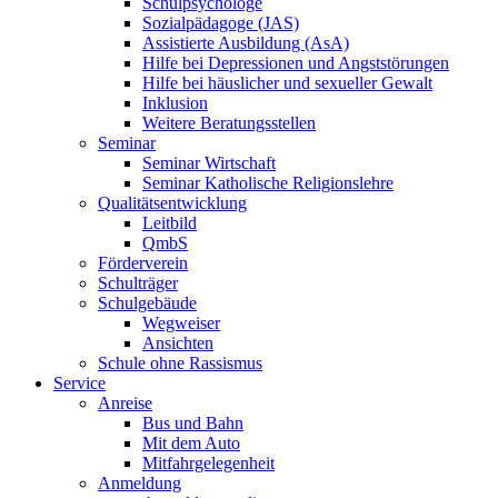
Schulpsychologe
Sozialpädagoge (JAS)
Assistierte Ausbildung (AsA)
Hilfe bei Depressionen und Angststörungen
Hilfe bei häuslicher und sexueller Gewalt
Inklusion
Weitere Beratungsstellen
Seminar
Seminar Wirtschaft
Seminar Katholische Religionslehre
Qualitätsentwicklung
Leitbild
QmbS
Förderverein
Schulträger
Schulgebäude
Wegweiser
Ansichten
Schule ohne Rassismus
Service
Anreise
Bus und Bahn
Mit dem Auto
Mitfahrgelegenheit
Anmeldung