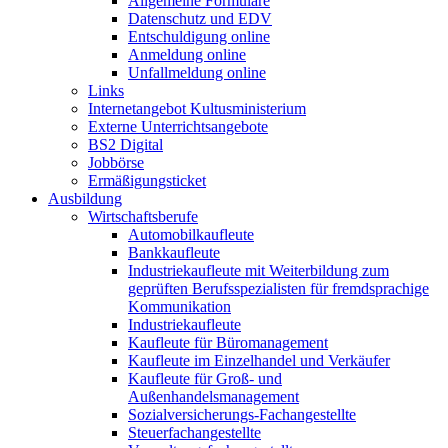
Allgemeine Formulare
Datenschutz und EDV
Entschuldigung online
Anmeldung online
Unfallmeldung online
Links
Internetangebot Kultusministerium
Externe Unterrichtsangebote
BS2 Digital
Jobbörse
Ermäßigungsticket
Ausbildung
Wirtschaftsberufe
Automobilkaufleute
Bankkaufleute
Industriekaufleute mit Weiterbildung zum
geprüften Berufsspezialisten für fremdsprachige
Kommunikation
Industriekaufleute
Kaufleute für Büromanagement
Kaufleute im Einzelhandel und Verkäufer
Kaufleute für Groß- und
Außenhandelsmanagement
Sozialversicherungs-Fachangestellte
Steuerfachangestellte