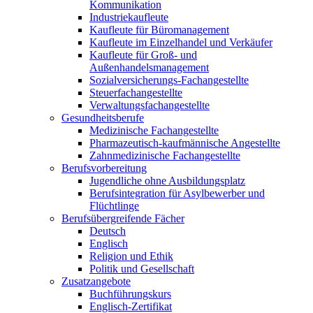
Kommunikation
Industriekaufleute
Kaufleute für Büromanagement
Kaufleute im Einzelhandel und Verkäufer
Kaufleute für Groß- und
Außenhandelsmanagement
Sozialversicherungs-Fachangestellte
Steuerfachangestellte
Verwaltungsfachangestellte
Gesundheitsberufe
Medizinische Fachangestellte
Pharmazeutisch-kaufmännische Angestellte
Zahnmedizinische Fachangestellte
Berufsvorbereitung
Jugendliche ohne Ausbildungsplatz
Berufsintegration für Asylbewerber und
Flüchtlinge
Berufsübergreifende Fächer
Deutsch
Englisch
Religion und Ethik
Politik und Gesellschaft
Zusatzangebote
Buchführungskurs
Englisch-Zertifikat