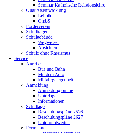
Seminar Katholische Religionslehre
Qualitätsentwicklung
Leitbild
QmbS
Förderverein
Schulträger
Schulgebäude
Wegweiser
Ansichten
Schule ohne Rassismus
Service
Anreise
Bus und Bahn
Mit dem Auto
Mitfahrgelegenheit
Anmeldung
Anmeldung online
Unterlagen
Informationen
Schultage
Beschulungspläne 2526
Beschulungspläne 2627
Unterrichtszeiten
Formulare