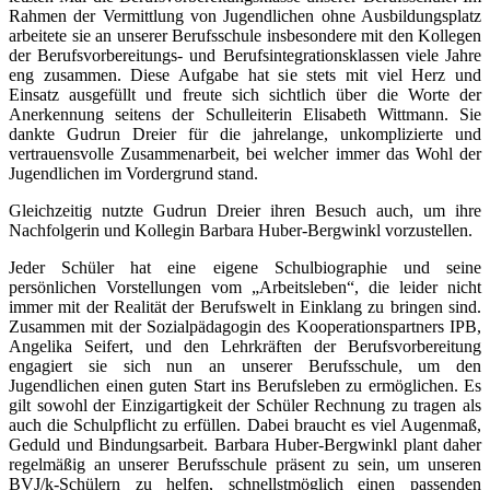
Rahmen der Vermittlung von Jugendlichen ohne Ausbildungsplatz
arbeitete sie an unserer Berufsschule insbesondere mit den Kollegen
der Berufsvorbereitungs- und Berufsintegrationsklassen viele Jahre
eng zusammen. Diese Aufgabe hat sie stets mit viel Herz und
Einsatz ausgefüllt und freute sich sichtlich über die Worte der
Anerkennung seitens der Schulleiterin Elisabeth Wittmann. Sie
dankte Gudrun Dreier für die jahrelange, unkomplizierte und
vertrauensvolle Zusammenarbeit, bei welcher immer das Wohl der
Jugendlichen im Vordergrund stand.
Gleichzeitig nutzte Gudrun Dreier ihren Besuch auch, um ihre
Nachfolgerin und Kollegin Barbara Huber-Bergwinkl vorzustellen.
Jeder Schüler hat eine eigene Schulbiographie und seine
persönlichen Vorstellungen vom „Arbeitsleben“, die leider nicht
immer mit der Realität der Berufswelt in Einklang zu bringen sind.
Zusammen mit der Sozialpädagogin des Kooperationspartners IPB,
Angelika Seifert, und den Lehrkräften der Berufsvorbereitung
engagiert sie sich nun an unserer Berufsschule, um den
Jugendlichen einen guten Start ins Berufsleben zu ermöglichen. Es
gilt sowohl der Einzigartigkeit der Schüler Rechnung zu tragen als
auch die Schulpflicht zu erfüllen. Dabei braucht es viel Augenmaß,
Geduld und Bindungsarbeit. Barbara Huber-Bergwinkl plant daher
regelmäßig an unserer Berufsschule präsent zu sein, um unseren
BVJ/k-Schülern zu helfen, schnellstmöglich einen passenden