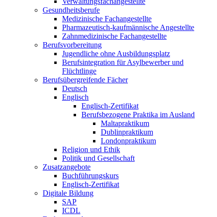
Verwaltungsfachangestellte
Gesundheitsberufe
Medizinische Fachangestellte
Pharmazeutisch-kaufmännische Angestellte
Zahnmedizinische Fachangestellte
Berufsvorbereitung
Jugendliche ohne Ausbildungsplatz
Berufsintegration für Asylbewerber und
Flüchtlinge
Berufsübergreifende Fächer
Deutsch
Englisch
Englisch-Zertifikat
Berufsbezogene Praktika im Ausland
Maltapraktikum
Dublinpraktikum
Londonpraktikum
Religion und Ethik
Politik und Gesellschaft
Zusatzangebote
Buchführungskurs
Englisch-Zertifikat
Digitale Bildung
SAP
ICDL