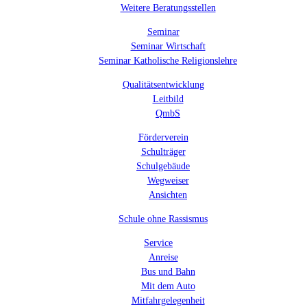
Weitere Beratungsstellen
Seminar
Seminar Wirtschaft
Seminar Katholische Religionslehre
Qualitätsentwicklung
Leitbild
QmbS
Förderverein
Schulträger
Schulgebäude
Wegweiser
Ansichten
Schule ohne Rassismus
Service
Anreise
Bus und Bahn
Mit dem Auto
Mitfahrgelegenheit