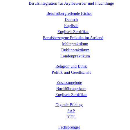
Berufsintegration für Asylbewerber und Flüchtlinge
Berufsübergreifende Fächer
Deutsch
Englisch
Englisch-Zertifikat
Berufsbezogene Praktika im Ausland
Maltapraktikum
Dublinpraktikum
Londonpraktikum
Religion und Ethik
Politik und Gesellschaft
Zusatzangebote
Buchführungskurs
Englisch-Zertifikat
Digitale Bildung
SAP
ICDL
Fachsprengel