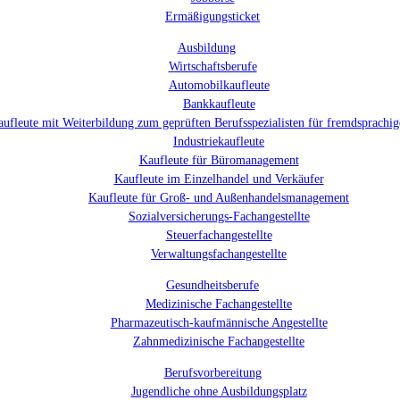
Ermäßigungsticket
Ausbildung
Wirtschaftsberufe
Automobilkaufleute
Bankkaufleute
kaufleute mit Weiterbildung zum geprüften Berufsspezialisten für fremdsprach
Industriekaufleute
Kaufleute für Büromanagement
Kaufleute im Einzelhandel und Verkäufer
Kaufleute für Groß- und Außenhandelsmanagement
Sozialversicherungs-Fachangestellte
Steuerfachangestellte
Verwaltungsfachangestellte
Gesundheitsberufe
Medizinische Fachangestellte
Pharmazeutisch-kaufmännische Angestellte
Zahnmedizinische Fachangestellte
Berufsvorbereitung
Jugendliche ohne Ausbildungsplatz