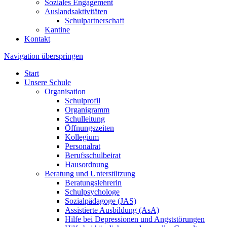
Soziales Engagement
Auslandsaktivitäten
Schulpartnerschaft
Kantine
Kontakt
Navigation überspringen
Start
Unsere Schule
Organisation
Schulprofil
Organigramm
Schulleitung
Öffnungszeiten
Kollegium
Personalrat
Berufsschulbeirat
Hausordnung
Beratung und Unterstützung
Beratungslehrerin
Schulpsychologe
Sozialpädagoge (JAS)
Assistierte Ausbildung (AsA)
Hilfe bei Depressionen und Angststörungen