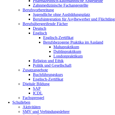
Pharmazeutisch-kaufmännische Angestellte
Zahnmedizinische Fachangestellte
Berufsvorbereitung
Jugendliche ohne Ausbildungsplatz
Berufsintegration für Asylbewerber und Flüchtling
Berufsübergreifende Fächer
Deutsch
Englisch
Englisch-Zertifikat
Berufsbezogene Praktika im Ausland
Maltapraktikum
Dublinpraktikum
Londonpraktikum
Religion und Ethik
Politik und Gesellschaft
Zusatzangebote
Buchführungskurs
Englisch-Zertifikat
Digitale Bildung
SAP
ICDL
Fachsprengel
Schulleben
Aktivitäten
SMV und Verbindungslehrer