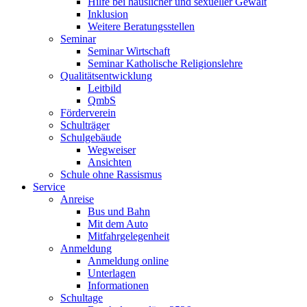
Hilfe bei häuslicher und sexueller Gewalt
Inklusion
Weitere Beratungsstellen
Seminar
Seminar Wirtschaft
Seminar Katholische Religionslehre
Qualitätsentwicklung
Leitbild
QmbS
Förderverein
Schulträger
Schulgebäude
Wegweiser
Ansichten
Schule ohne Rassismus
Service
Anreise
Bus und Bahn
Mit dem Auto
Mitfahrgelegenheit
Anmeldung
Anmeldung online
Unterlagen
Informationen
Schultage