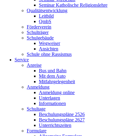
Seminar Katholische Religionslehre
Qualitätsentwicklung
Leitbild
QmbS
Förderverein
Schulträger
Schulgebäude
Wegweiser
Ansichten
Schule ohne Rassismus
Service
Anreise
Bus und Bahn
Mit dem Auto
Mitfahrgelegenheit
Anmeldung
Anmeldung online
Unterlagen
Informationen
Schultage
Beschulungspläne 2526
Beschulungspläne 2627
Unterrichtszeiten
Formulare