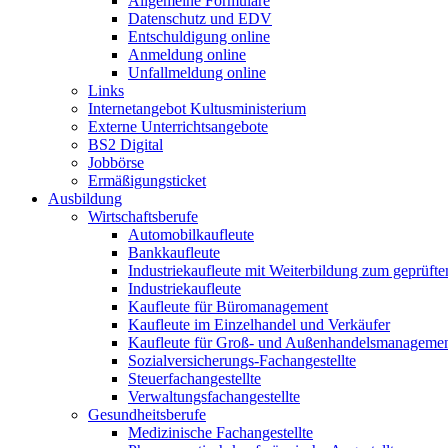
Allgemeine Formulare
Datenschutz und EDV
Entschuldigung online
Anmeldung online
Unfallmeldung online
Links
Internetangebot Kultusministerium
Externe Unterrichtsangebote
BS2 Digital
Jobbörse
Ermäßigungsticket
Ausbildung
Wirtschaftsberufe
Automobilkaufleute
Bankkaufleute
Industriekaufleute mit Weiterbildung zum geprüft
Industriekaufleute
Kaufleute für Büromanagement
Kaufleute im Einzelhandel und Verkäufer
Kaufleute für Groß- und Außenhandelsmanageme
Sozialversicherungs-Fachangestellte
Steuerfachangestellte
Verwaltungsfachangestellte
Gesundheitsberufe
Medizinische Fachangestellte