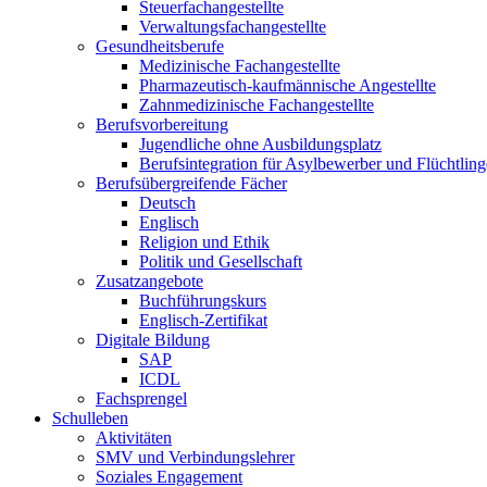
Steuerfachangestellte
Verwaltungsfachangestellte
Gesundheitsberufe
Medizinische Fachangestellte
Pharmazeutisch-kaufmännische Angestellte
Zahnmedizinische Fachangestellte
Berufsvorbereitung
Jugendliche ohne Ausbildungsplatz
Berufsintegration für Asylbewerber und Flüchtling
Berufsübergreifende Fächer
Deutsch
Englisch
Religion und Ethik
Politik und Gesellschaft
Zusatzangebote
Buchführungskurs
Englisch-Zertifikat
Digitale Bildung
SAP
ICDL
Fachsprengel
Schulleben
Aktivitäten
SMV und Verbindungslehrer
Soziales Engagement