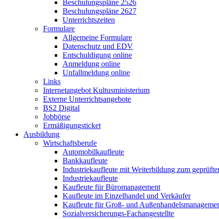
Beschulungspläne 2526
Beschulungspläne 2627
Unterrichtszeiten
Formulare
Allgemeine Formulare
Datenschutz und EDV
Entschuldigung online
Anmeldung online
Unfallmeldung online
Links
Internetangebot Kultusministerium
Externe Unterrichtsangebote
BS2 Digital
Jobbörse
Ermäßigungsticket
Ausbildung
Wirtschaftsberufe
Automobilkaufleute
Bankkaufleute
Industriekaufleute mit Weiterbildung zum geprüft
Industriekaufleute
Kaufleute für Büromanagement
Kaufleute im Einzelhandel und Verkäufer
Kaufleute für Groß- und Außenhandelsmanageme
Sozialversicherungs-Fachangestellte