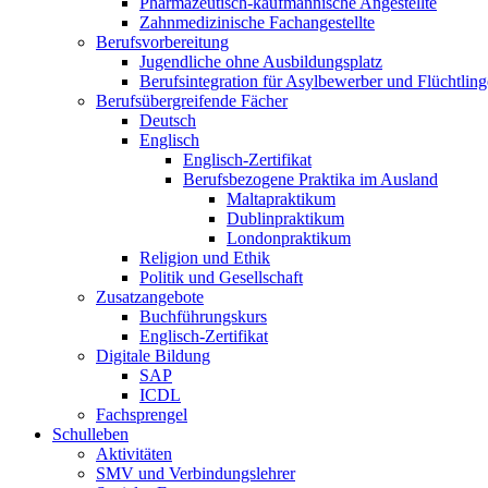
Pharmazeutisch-kaufmännische Angestellte
Zahnmedizinische Fachangestellte
Berufsvorbereitung
Jugendliche ohne Ausbildungsplatz
Berufsintegration für Asylbewerber und Flüchtling
Berufsübergreifende Fächer
Deutsch
Englisch
Englisch-Zertifikat
Berufsbezogene Praktika im Ausland
Maltapraktikum
Dublinpraktikum
Londonpraktikum
Religion und Ethik
Politik und Gesellschaft
Zusatzangebote
Buchführungskurs
Englisch-Zertifikat
Digitale Bildung
SAP
ICDL
Fachsprengel
Schulleben
Aktivitäten
SMV und Verbindungslehrer