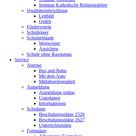
Seminar Katholische Religionslehre
Qualitätsentwicklung
Leitbild
QmbS
Förderverein
Schulträger
Schulgebäude
Wegweiser
Ansichten
Schule ohne Rassismus
Service
Anreise
Bus und Bahn
Mit dem Auto
Mitfahrgelegenheit
Anmeldung
Anmeldung online
Unterlagen
Informationen
Schultage
Beschulungspläne 2526
Beschulungspläne 2627
Unterrichtszeiten
Formulare