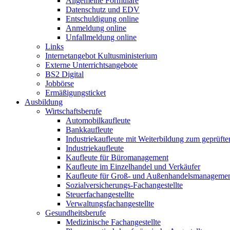
Allgemeine Formulare
Datenschutz und EDV
Entschuldigung online
Anmeldung online
Unfallmeldung online
Links
Internetangebot Kultusministerium
Externe Unterrichtsangebote
BS2 Digital
Jobbörse
Ermäßigungsticket
Ausbildung
Wirtschaftsberufe
Automobilkaufleute
Bankkaufleute
Industriekaufleute mit Weiterbildung zum geprüft
Industriekaufleute
Kaufleute für Büromanagement
Kaufleute im Einzelhandel und Verkäufer
Kaufleute für Groß- und Außenhandelsmanageme
Sozialversicherungs-Fachangestellte
Steuerfachangestellte
Verwaltungsfachangestellte
Gesundheitsberufe
Medizinische Fachangestellte