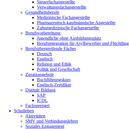
Steuerfachangestellte
Verwaltungsfachangestellte
Gesundheitsberufe
Medizinische Fachangestellte
Pharmazeutisch-kaufmännische Angestellte
Zahnmedizinische Fachangestellte
Berufsvorbereitung
Jugendliche ohne Ausbildungsplatz
Berufsintegration für Asylbewerber und Flüchtling
Berufsübergreifende Fächer
Deutsch
Englisch
Religion und Ethik
Politik und Gesellschaft
Zusatzangebote
Buchführungskurs
Englisch-Zertifikat
Digitale Bildung
SAP
ICDL
Fachsprengel
Schulleben
Aktivitäten
SMV und Verbindungslehrer
Soziales Engagement