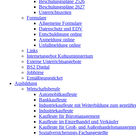
Beschulungspläne 2526
Beschulungspläne 2627
Unterrichtszeiten
Formulare
Allgemeine Formulare
Datenschutz und EDV
Entschuldigung online
Anmeldung online
Unfallmeldung online
Links
Internetangebot Kultusministerium
Externe Unterrichtsangebote
BS2 Digital
Jobbörse
Ermäßigungsticket
Ausbildung
Wirtschaftsberufe
Automobilkaufleute
Bankkaufleute
Industriekaufleute mit Weiterbildung zum geprüft
Industriekaufleute
Kaufleute für Büromanagement
Kaufleute im Einzelhandel und Verkäufer
Kaufleute für Groß- und Außenhandelsmanageme
Sozialversicherungs-Fachangestellte