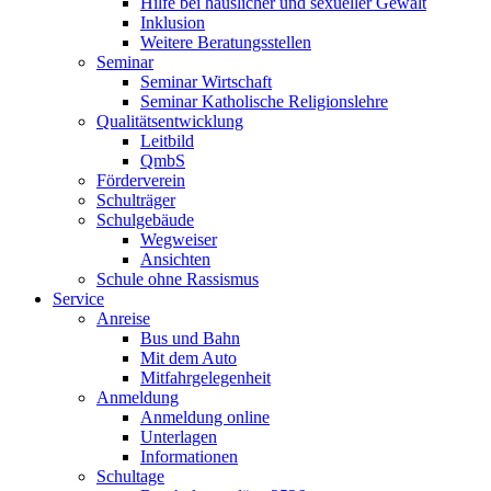
Hilfe bei häuslicher und sexueller Gewalt
Inklusion
Weitere Beratungsstellen
Seminar
Seminar Wirtschaft
Seminar Katholische Religionslehre
Qualitätsentwicklung
Leitbild
QmbS
Förderverein
Schulträger
Schulgebäude
Wegweiser
Ansichten
Schule ohne Rassismus
Service
Anreise
Bus und Bahn
Mit dem Auto
Mitfahrgelegenheit
Anmeldung
Anmeldung online
Unterlagen
Informationen
Schultage