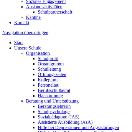
Soziales Engagement
Auslandsaktivitäten
Schulpartnerschaft
Kantine
Kontakt
Navigation überspringen
Start
Unsere Schule
Organisation
Schulprofil
Organigramm
Schulleitung
Öffnungszeiten
Kollegium
Personalrat
Berufsschulbeirat
Hausordnung
Beratung und Unterstützung
Beratungslehrerin
Schulpsychologe
Sozialpädagoge (JAS)
Assistierte Ausbildung (AsA)
Hilfe bei Depressionen und Angststörungen