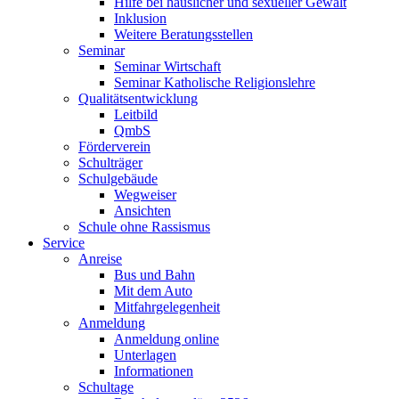
Hilfe bei häuslicher und sexueller Gewalt
Inklusion
Weitere Beratungsstellen
Seminar
Seminar Wirtschaft
Seminar Katholische Religionslehre
Qualitätsentwicklung
Leitbild
QmbS
Förderverein
Schulträger
Schulgebäude
Wegweiser
Ansichten
Schule ohne Rassismus
Service
Anreise
Bus und Bahn
Mit dem Auto
Mitfahrgelegenheit
Anmeldung
Anmeldung online
Unterlagen
Informationen
Schultage