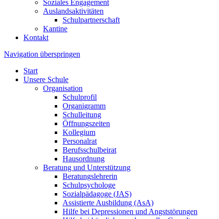
Soziales Engagement
Auslandsaktivitäten
Schulpartnerschaft
Kantine
Kontakt
Navigation überspringen
Start
Unsere Schule
Organisation
Schulprofil
Organigramm
Schulleitung
Öffnungszeiten
Kollegium
Personalrat
Berufsschulbeirat
Hausordnung
Beratung und Unterstützung
Beratungslehrerin
Schulpsychologe
Sozialpädagoge (JAS)
Assistierte Ausbildung (AsA)
Hilfe bei Depressionen und Angststörungen