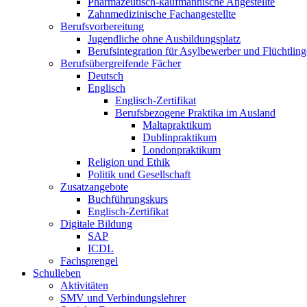
Pharmazeutisch-kaufmännische Angestellte
Zahnmedizinische Fachangestellte
Berufsvorbereitung
Jugendliche ohne Ausbildungsplatz
Berufsintegration für Asylbewerber und Flüchtling
Berufsübergreifende Fächer
Deutsch
Englisch
Englisch-Zertifikat
Berufsbezogene Praktika im Ausland
Maltapraktikum
Dublinpraktikum
Londonpraktikum
Religion und Ethik
Politik und Gesellschaft
Zusatzangebote
Buchführungskurs
Englisch-Zertifikat
Digitale Bildung
SAP
ICDL
Fachsprengel
Schulleben
Aktivitäten
SMV und Verbindungslehrer