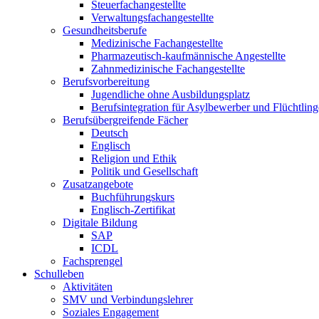
Steuerfachangestellte
Verwaltungsfachangestellte
Gesundheitsberufe
Medizinische Fachangestellte
Pharmazeutisch-kaufmännische Angestellte
Zahnmedizinische Fachangestellte
Berufsvorbereitung
Jugendliche ohne Ausbildungsplatz
Berufsintegration für Asylbewerber und Flüchtling
Berufsübergreifende Fächer
Deutsch
Englisch
Religion und Ethik
Politik und Gesellschaft
Zusatzangebote
Buchführungskurs
Englisch-Zertifikat
Digitale Bildung
SAP
ICDL
Fachsprengel
Schulleben
Aktivitäten
SMV und Verbindungslehrer
Soziales Engagement