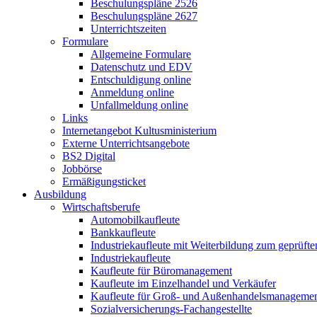
Beschulungspläne 2526
Beschulungspläne 2627
Unterrichtszeiten
Formulare
Allgemeine Formulare
Datenschutz und EDV
Entschuldigung online
Anmeldung online
Unfallmeldung online
Links
Internetangebot Kultusministerium
Externe Unterrichtsangebote
BS2 Digital
Jobbörse
Ermäßigungsticket
Ausbildung
Wirtschaftsberufe
Automobilkaufleute
Bankkaufleute
Industriekaufleute mit Weiterbildung zum geprüft
Industriekaufleute
Kaufleute für Büromanagement
Kaufleute im Einzelhandel und Verkäufer
Kaufleute für Groß- und Außenhandelsmanageme
Sozialversicherungs-Fachangestellte