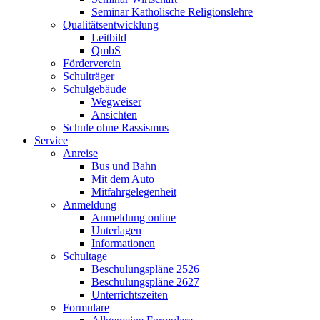
Seminar Katholische Religionslehre
Qualitätsentwicklung
Leitbild
QmbS
Förderverein
Schulträger
Schulgebäude
Wegweiser
Ansichten
Schule ohne Rassismus
Service
Anreise
Bus und Bahn
Mit dem Auto
Mitfahrgelegenheit
Anmeldung
Anmeldung online
Unterlagen
Informationen
Schultage
Beschulungspläne 2526
Beschulungspläne 2627
Unterrichtszeiten
Formulare