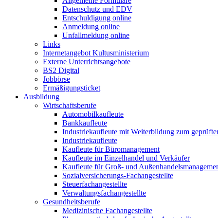
Allgemeine Formulare
Datenschutz und EDV
Entschuldigung online
Anmeldung online
Unfallmeldung online
Links
Internetangebot Kultusministerium
Externe Unterrichtsangebote
BS2 Digital
Jobbörse
Ermäßigungsticket
Ausbildung
Wirtschaftsberufe
Automobilkaufleute
Bankkaufleute
Industriekaufleute mit Weiterbildung zum geprüft
Industriekaufleute
Kaufleute für Büromanagement
Kaufleute im Einzelhandel und Verkäufer
Kaufleute für Groß- und Außenhandelsmanageme
Sozialversicherungs-Fachangestellte
Steuerfachangestellte
Verwaltungsfachangestellte
Gesundheitsberufe
Medizinische Fachangestellte