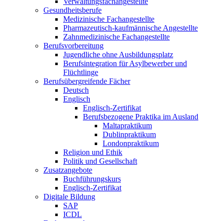
Verwaltungsfachangestellte
Gesundheitsberufe
Medizinische Fachangestellte
Pharmazeutisch-kaufmännische Angestellte
Zahnmedizinische Fachangestellte
Berufsvorbereitung
Jugendliche ohne Ausbildungsplatz
Berufsintegration für Asylbewerber und
Flüchtlinge
Berufsübergreifende Fächer
Deutsch
Englisch
Englisch-Zertifikat
Berufsbezogene Praktika im Ausland
Maltapraktikum
Dublinpraktikum
Londonpraktikum
Religion und Ethik
Politik und Gesellschaft
Zusatzangebote
Buchführungskurs
Englisch-Zertifikat
Digitale Bildung
SAP
ICDL