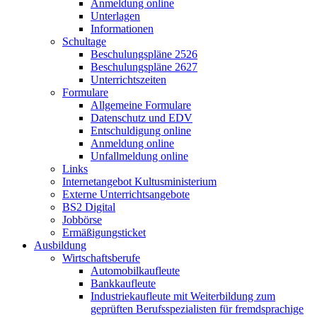
Anmeldung online
Unterlagen
Informationen
Schultage
Beschulungspläne 2526
Beschulungspläne 2627
Unterrichtszeiten
Formulare
Allgemeine Formulare
Datenschutz und EDV
Entschuldigung online
Anmeldung online
Unfallmeldung online
Links
Internetangebot Kultusministerium
Externe Unterrichtsangebote
BS2 Digital
Jobbörse
Ermäßigungsticket
Ausbildung
Wirtschaftsberufe
Automobilkaufleute
Bankkaufleute
Industriekaufleute mit Weiterbildung zum
geprüften Berufsspezialisten für fremdsprachige