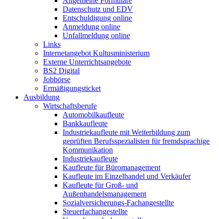
Allgemeine Formulare
Datenschutz und EDV
Entschuldigung online
Anmeldung online
Unfallmeldung online
Links
Internetangebot Kultusministerium
Externe Unterrichtsangebote
BS2 Digital
Jobbörse
Ermäßigungsticket
Ausbildung
Wirtschaftsberufe
Automobilkaufleute
Bankkaufleute
Industriekaufleute mit Weiterbildung zum
geprüften Berufsspezialisten für fremdsprachige
Kommunikation
Industriekaufleute
Kaufleute für Büromanagement
Kaufleute im Einzelhandel und Verkäufer
Kaufleute für Groß- und
Außenhandelsmanagement
Sozialversicherungs-Fachangestellte
Steuerfachangestellte