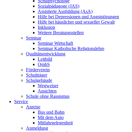
Schulpsychologe
Sozialpädagoge (JAS)
Assistierte Ausbildung (AsA)
Hilfe bei Depressionen und Angststörungen
Hilfe bei häuslicher und sexueller Gewalt
Inklusion
Weitere Beratungsstellen
Seminar
Seminar Wirtschaft
Seminar Katholische Religionslehre
Qualitätsentwicklung
Leitbild
QmbS
Förderverein
Schulträger
Schulgebäude
Wegweiser
Ansichten
Schule ohne Rassismus
Service
Anreise
Bus und Bahn
Mit dem Auto
Mitfahrgelegenheit
Anmeldung