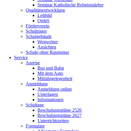
Seminar Katholische Religionslehre
Qualitätsentwicklung
Leitbild
QmbS
Förderverein
Schulträger
Schulgebäude
Wegweiser
Ansichten
Schule ohne Rassismus
Service
Anreise
Bus und Bahn
Mit dem Auto
Mitfahrgelegenheit
Anmeldung
Anmeldung online
Unterlagen
Informationen
Schultage
Beschulungspläne 2526
Beschulungspläne 2627
Unterrichtszeiten
Formulare