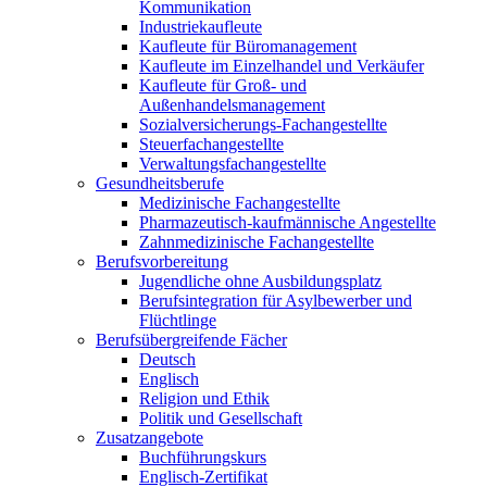
Kommunikation
Industriekaufleute
Kaufleute für Büromanagement
Kaufleute im Einzelhandel und Verkäufer
Kaufleute für Groß- und
Außenhandelsmanagement
Sozialversicherungs-Fachangestellte
Steuerfachangestellte
Verwaltungsfachangestellte
Gesundheitsberufe
Medizinische Fachangestellte
Pharmazeutisch-kaufmännische Angestellte
Zahnmedizinische Fachangestellte
Berufsvorbereitung
Jugendliche ohne Ausbildungsplatz
Berufsintegration für Asylbewerber und
Flüchtlinge
Berufsübergreifende Fächer
Deutsch
Englisch
Religion und Ethik
Politik und Gesellschaft
Zusatzangebote
Buchführungskurs
Englisch-Zertifikat