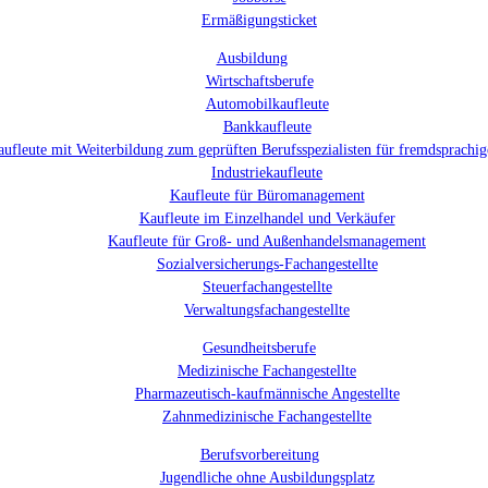
Ermäßigungsticket
Ausbildung
Wirtschaftsberufe
Automobilkaufleute
Bankkaufleute
kaufleute mit Weiterbildung zum geprüften Berufsspezialisten für fremdsprach
Industriekaufleute
Kaufleute für Büromanagement
Kaufleute im Einzelhandel und Verkäufer
Kaufleute für Groß- und Außenhandelsmanagement
Sozialversicherungs-Fachangestellte
Steuerfachangestellte
Verwaltungsfachangestellte
Gesundheitsberufe
Medizinische Fachangestellte
Pharmazeutisch-kaufmännische Angestellte
Zahnmedizinische Fachangestellte
Berufsvorbereitung
Jugendliche ohne Ausbildungsplatz