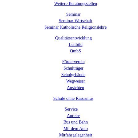
Weitere Beratungsstellen
Seminar
Seminar Wirtschaft
Seminar Katholische Religionslehre
Qualitätsentwicklung
Leitbild
QmbS
Förderverein
Schulträger
Schulgebäude
Wegweiser
Ansichten
Schule ohne Rassismus
Service
Anreise
Bus und Bahn
Mit dem Auto
Mitfahrgelegenheit