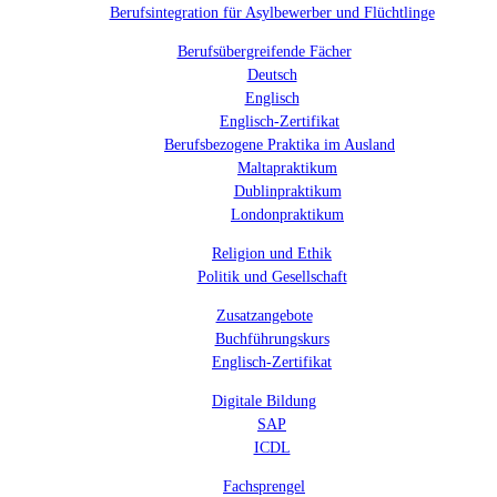
Berufsintegration für Asylbewerber und Flüchtlinge
Berufsübergreifende Fächer
Deutsch
Englisch
Englisch-Zertifikat
Berufsbezogene Praktika im Ausland
Maltapraktikum
Dublinpraktikum
Londonpraktikum
Religion und Ethik
Politik und Gesellschaft
Zusatzangebote
Buchführungskurs
Englisch-Zertifikat
Digitale Bildung
SAP
ICDL
Fachsprengel