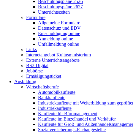
Beschulungspläne 2526
Beschulungspläne 2627
Unterrichtszeiten
Formulare
Allgemeine Formulare
Datenschutz und EDV
Entschuldigung online
Anmeldung online
Unfallmeldung online
Links
Internetangebot Kultusministerium
Externe Unterrichtsangebote
BS2 Digital
Jobbörse
Ermäßigungsticket
Ausbildung
Wirtschaftsberufe
Automobilkaufleute
Bankkaufleute
Industriekaufleute mit Weiterbildung zum geprüft
Industriekaufleute
Kaufleute für Büromanagement
Kaufleute im Einzelhandel und Verkäufer
Kaufleute für Groß- und Außenhandelsmanageme
Sozialversicherungs-Fachangestellte