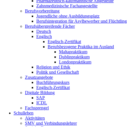
Pharmazeutisch-kaufmännische Angestellte
Zahnmedizinische Fachangestellte
Berufsvorbereitung
Jugendliche ohne Ausbildungsplatz
Berufsintegration für Asylbewerber und Flüchtling
Berufsübergreifende Fächer
Deutsch
Englisch
Englisch-Zertifikat
Berufsbezogene Praktika im Ausland
Maltapraktikum
Dublinpraktikum
Londonpraktikum
Religion und Ethik
Politik und Gesellschaft
Zusatzangebote
Buchführungskurs
Englisch-Zertifikat
Digitale Bildung
SAP
ICDL
Fachsprengel
Schulleben
Aktivitäten
SMV und Verbindungslehrer