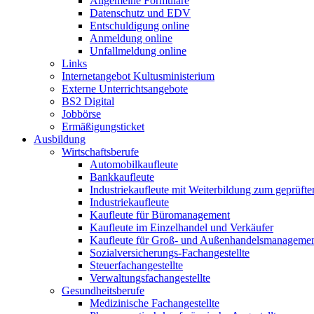
Allgemeine Formulare
Datenschutz und EDV
Entschuldigung online
Anmeldung online
Unfallmeldung online
Links
Internetangebot Kultusministerium
Externe Unterrichtsangebote
BS2 Digital
Jobbörse
Ermäßigungsticket
Ausbildung
Wirtschaftsberufe
Automobilkaufleute
Bankkaufleute
Industriekaufleute mit Weiterbildung zum geprüft
Industriekaufleute
Kaufleute für Büromanagement
Kaufleute im Einzelhandel und Verkäufer
Kaufleute für Groß- und Außenhandelsmanageme
Sozialversicherungs-Fachangestellte
Steuerfachangestellte
Verwaltungsfachangestellte
Gesundheitsberufe
Medizinische Fachangestellte