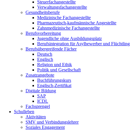
Steuerfachangestellte
Verwaltungsfachangestellte
Gesundheitsberufe
Medizinische Fachangestellte
Pharmazeutisch-kaufmännische Angestellte
Zahnmedizinische Fachangestellte
Berufsvorbereitung
Jugendliche ohne Ausbildungsplatz
Berufsintegration für Asylbewerber und Flüchtling
Berufsübergreifende Fächer
Deutsch
Englisch
Religion und Ethik
Politik und Gesellschaft
Zusatzangebote
Buchführungskurs
Englisch-Zertifikat
Digitale Bildung
SAP
ICDL
Fachsprengel
Schulleben
Aktivitäten
SMV und Verbindungslehrer
Soziales Engagement