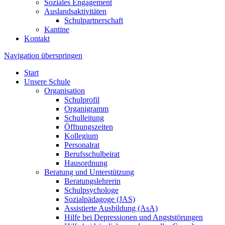
Soziales Engagement
Auslandsaktivitäten
Schulpartnerschaft
Kantine
Kontakt
Navigation überspringen
Start
Unsere Schule
Organisation
Schulprofil
Organigramm
Schulleitung
Öffnungszeiten
Kollegium
Personalrat
Berufsschulbeirat
Hausordnung
Beratung und Unterstützung
Beratungslehrerin
Schulpsychologe
Sozialpädagoge (JAS)
Assistierte Ausbildung (AsA)
Hilfe bei Depressionen und Angststörungen