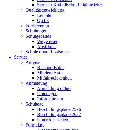
Seminar Katholische Religionslehre
Qualitätsentwicklung
Leitbild
QmbS
Förderverein
Schulträger
Schulgebäude
Wegweiser
Ansichten
Schule ohne Rassismus
Service
Anreise
Bus und Bahn
Mit dem Auto
Mitfahrgelegenheit
Anmeldung
Anmeldung online
Unterlagen
Informationen
Schultage
Beschulungspläne 2526
Beschulungspläne 2627
Unterrichtszeiten
Formulare