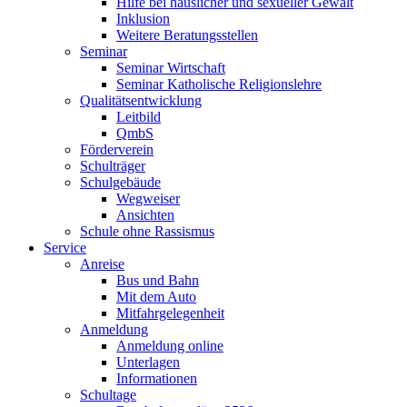
Hilfe bei häuslicher und sexueller Gewalt
Inklusion
Weitere Beratungsstellen
Seminar
Seminar Wirtschaft
Seminar Katholische Religionslehre
Qualitätsentwicklung
Leitbild
QmbS
Förderverein
Schulträger
Schulgebäude
Wegweiser
Ansichten
Schule ohne Rassismus
Service
Anreise
Bus und Bahn
Mit dem Auto
Mitfahrgelegenheit
Anmeldung
Anmeldung online
Unterlagen
Informationen
Schultage