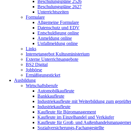
Beschulungspläne 2526
Beschulungspläne 2627
Unterrichtszeiten
Formulare
Allgemeine Formulare
Datenschutz und EDV
Entschuldigung online
Anmeldung online
Unfallmeldung online
Links
Internetangebot Kultusministerium
Externe Unterrichtsangebote
BS2 Digital
Jobbörse
Ermäßigungsticket
Ausbildung
Wirtschaftsberufe
Automobilkaufleute
Bankkaufleute
Industriekaufleute mit Weiterbildung zum geprüft
Industriekaufleute
Kaufleute für Büromanagement
Kaufleute im Einzelhandel und Verkäufer
Kaufleute für Groß- und Außenhandelsmanageme
Sozialversicherungs-Fachangestellte