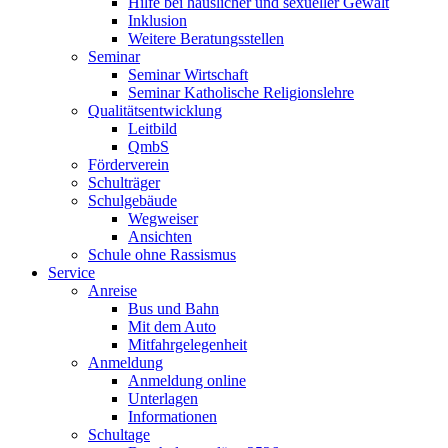
Hilfe bei häuslicher und sexueller Gewalt
Inklusion
Weitere Beratungsstellen
Seminar
Seminar Wirtschaft
Seminar Katholische Religionslehre
Qualitätsentwicklung
Leitbild
QmbS
Förderverein
Schulträger
Schulgebäude
Wegweiser
Ansichten
Schule ohne Rassismus
Service
Anreise
Bus und Bahn
Mit dem Auto
Mitfahrgelegenheit
Anmeldung
Anmeldung online
Unterlagen
Informationen
Schultage