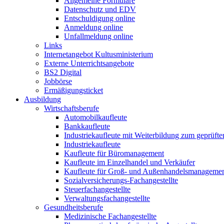
Allgemeine Formulare
Datenschutz und EDV
Entschuldigung online
Anmeldung online
Unfallmeldung online
Links
Internetangebot Kultusministerium
Externe Unterrichtsangebote
BS2 Digital
Jobbörse
Ermäßigungsticket
Ausbildung
Wirtschaftsberufe
Automobilkaufleute
Bankkaufleute
Industriekaufleute mit Weiterbildung zum geprüft
Industriekaufleute
Kaufleute für Büromanagement
Kaufleute im Einzelhandel und Verkäufer
Kaufleute für Groß- und Außenhandelsmanageme
Sozialversicherungs-Fachangestellte
Steuerfachangestellte
Verwaltungsfachangestellte
Gesundheitsberufe
Medizinische Fachangestellte