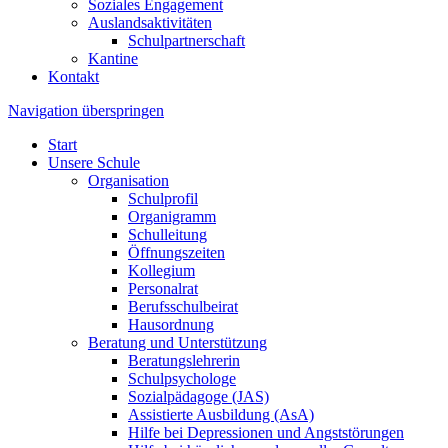
Soziales Engagement
Auslandsaktivitäten
Schulpartnerschaft
Kantine
Kontakt
Navigation überspringen
Start
Unsere Schule
Organisation
Schulprofil
Organigramm
Schulleitung
Öffnungszeiten
Kollegium
Personalrat
Berufsschulbeirat
Hausordnung
Beratung und Unterstützung
Beratungslehrerin
Schulpsychologe
Sozialpädagoge (JAS)
Assistierte Ausbildung (AsA)
Hilfe bei Depressionen und Angststörungen