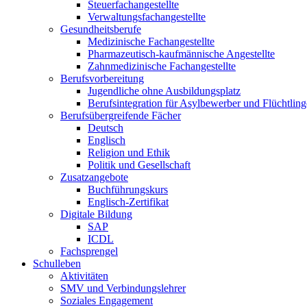
Steuerfachangestellte
Verwaltungsfachangestellte
Gesundheitsberufe
Medizinische Fachangestellte
Pharmazeutisch-kaufmännische Angestellte
Zahnmedizinische Fachangestellte
Berufsvorbereitung
Jugendliche ohne Ausbildungsplatz
Berufsintegration für Asylbewerber und Flüchtling
Berufsübergreifende Fächer
Deutsch
Englisch
Religion und Ethik
Politik und Gesellschaft
Zusatzangebote
Buchführungskurs
Englisch-Zertifikat
Digitale Bildung
SAP
ICDL
Fachsprengel
Schulleben
Aktivitäten
SMV und Verbindungslehrer
Soziales Engagement