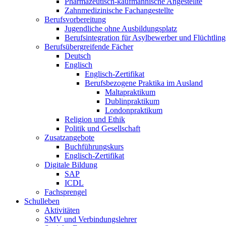
Pharmazeutisch-kaufmännische Angestellte
Zahnmedizinische Fachangestellte
Berufsvorbereitung
Jugendliche ohne Ausbildungsplatz
Berufsintegration für Asylbewerber und Flüchtling
Berufsübergreifende Fächer
Deutsch
Englisch
Englisch-Zertifikat
Berufsbezogene Praktika im Ausland
Maltapraktikum
Dublinpraktikum
Londonpraktikum
Religion und Ethik
Politik und Gesellschaft
Zusatzangebote
Buchführungskurs
Englisch-Zertifikat
Digitale Bildung
SAP
ICDL
Fachsprengel
Schulleben
Aktivitäten
SMV und Verbindungslehrer